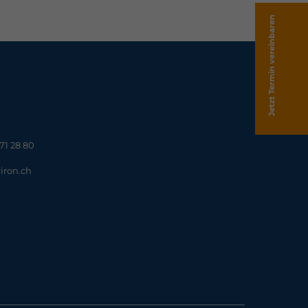
Jetzt Termin vereinbaren
871 28 80
riron.ch